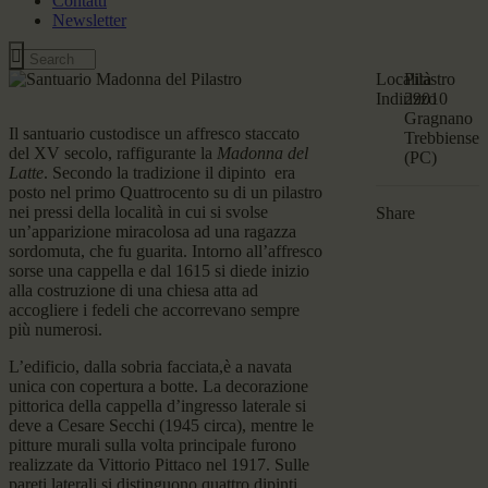
Contatti
Newsletter
Località
Pilastro
Indirizzo
29010
Gragnano
Il santuario custodisce un affresco staccato
Trebbiense
del XV secolo, raffigurante la
Madonna del
(PC)
Latte
. Secondo la tradizione il dipinto era
posto nel primo Quattrocento su di un pilastro
nei pressi della località in cui si svolse
Share
un’apparizione miracolosa ad una ragazza
sordomuta, che fu guarita. Intorno all’affresco
sorse una cappella e dal 1615 si diede inizio
alla costruzione di una chiesa atta ad
accogliere i fedeli che accorrevano sempre
più numerosi.
L’edificio, dalla sobria facciata,è a navata
unica con copertura a botte. La decorazione
pittorica della cappella d’ingresso laterale si
deve a Cesare Secchi (1945 circa), mentre le
pitture murali sulla volta principale furono
realizzate da Vittorio Pittaco nel 1917. Sulle
pareti laterali si distinguono quattro dipinti