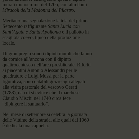
murali monocromi del 1705, con altrettanti
Miracoli della Madonna del Pilastro
.
Meritano una segnalazione la tela del primo
Settecento raffigurante
Santa Lucia con
Sant’Agata e Santa Apollonia
e il paliotto in
scagliola coevo, tipico della produzione
locale.
Di gran pregio sono i dipinti murali che fanno
da cornice all’ancona con il dipinto
quattrocentesco nell’area presbiterale. Riferiti
ai piacentini Antonio Alessandri per le
quadrature e Luigi Mussi per la parte
figurativa, sono databili grazie agli allegati
alla visita pastorale del vescovo Cerati
(1788), da cui si evince che il marchese
Claudio Mischi nel 1740 circa fece
“dipingere il santuario”.
Nel mese di settembre si celebra la giornata
delle Vittime della strada, alle quali dal 1969
è dedicata una cappella.