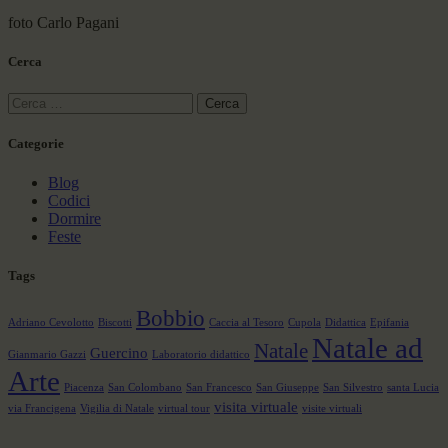
foto Carlo Pagani
Cerca
Ricerca
per:
Categorie
Blog
Codici
Dormire
Feste
Tags
Bobbio
Adriano Cevolotto
Biscotti
Caccia al Tesoro
Cupola
Didattica
Epifania
Natale ad
Natale
Guercino
Gianmario Gazzi
Laboratorio didattico
Arte
Piacenza
San Colombano
San Francesco
San Giuseppe
San Silvestro
santa Lucia
visita virtuale
via Francigena
Vigilia di Natale
virtual tour
visite virtuali