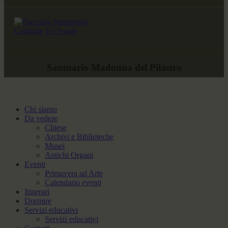
Santuario Madonna del Pilastro
Chi siamo
Da vedere
Chiese
Archivi e Biblioteche
Musei
Antichi Organi
Eventi
Primavera ad Arte
Calendario eventi
Itinerari
Dormire
Servizi educativi
Servizi educativi