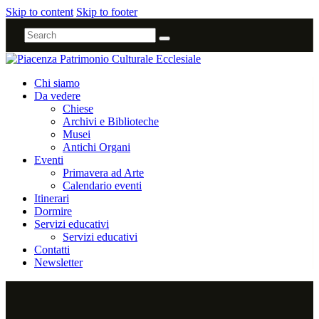
Skip to content
Skip to footer
Chi siamo
Da vedere
Chiese
Archivi e Biblioteche
Musei
Antichi Organi
Eventi
Primavera ad Arte
Calendario eventi
Itinerari
Dormire
Servizi educativi
Servizi educativi
Contatti
Newsletter