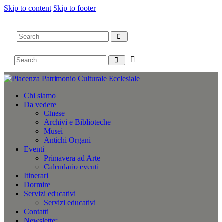
Skip to content
Skip to footer
Chi siamo
Da vedere
Chiese
Archivi e Biblioteche
Musei
Antichi Organi
Eventi
Primavera ad Arte
Calendario eventi
Itinerari
Dormire
Servizi educativi
Servizi educativi
Contatti
Newsletter