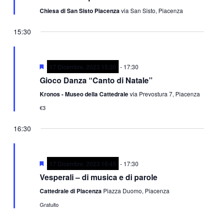
Chiesa di San Sisto Piacenza
via San Sisto, Piacenza
15:30
Segnalati
17 Dicembre, 2023 15:30
-
17:30
Gioco Danza “Canto di Natale”
Kronos - Museo della Cattedrale
via Prevostura 7, Piacenza
€3
16:30
Segnalati
17 Dicembre, 2023 16:45
-
17:30
Vesperali – di musica e di parole
Cattedrale di Piacenza
Piazza Duomo, Piacenza
Gratuito