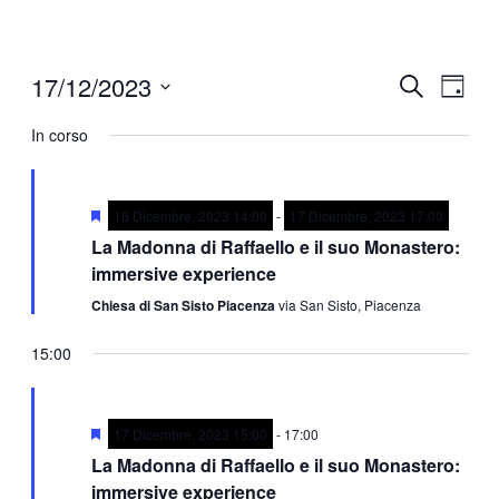
17/12/2023
Eventi
Even
Cerca
Giorno
Viste
Ricerca
Seleziona
Navi
la
In corso
e
data.
viste
Navigazi
Segnalati
16 Dicembre, 2023 14:00
-
17 Dicembre, 2023 17:00
La Madonna di Raffaello e il suo Monastero:
immersive experience
Chiesa di San Sisto Piacenza
via San Sisto, Piacenza
15:00
Segnalati
17 Dicembre, 2023 15:00
-
17:00
La Madonna di Raffaello e il suo Monastero:
immersive experience