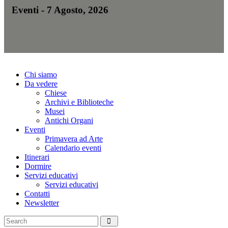
Eventi - 7 Agosto, 2026
Chi siamo
Da vedere
Chiese
Archivi e Biblioteche
Musei
Antichi Organi
Eventi
Primavera ad Arte
Calendario eventi
Itinerari
Dormire
Servizi educativi
Servizi educativi
Contatti
Newsletter