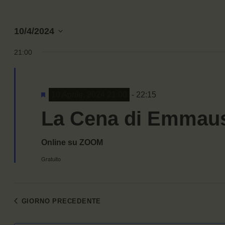
10/4/2024
Seleziona
21:00
la
data.
Segnalati
10 Aprile, 2024 21:00
-
22:15
La Cena di Emmaus e
Online su ZOOM
Gratuito
GIORNO PRECEDENTE