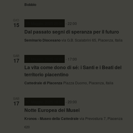
Bobbio
GIO
15 Maggio, 2025 20:30
-
22:00
15
Dal passato segni di speranza per il futuro
Seminario Diocesano
via G.B. Scalabrini 65, Piacenza, Italia
SAB
17 Maggio, 2025 16:00
-
17:00
17
La vita come dono di sé: i Santi e i Beati del
territorio piacentino
Cattedrale di Piacenza
Piazza Duomo, Piacenza, Italia
SAB
17 Maggio, 2025 18:00
-
20:00
17
Notte Europea dei Musei
Kronos - Museo della Cattedrale
via Prevostura 7, Piacenza
€20