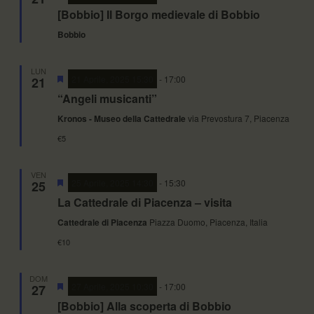
[Bobbio] Il Borgo medievale di Bobbio
Bobbio
LUN
Segnalati
21 Aprile, 2025 15:30
-
17:00
21
“Angeli musicanti”
Kronos - Museo della Cattedrale
via Prevostura 7, Piacenza
€5
VEN
Segnalati
25 Aprile, 2025 14:30
-
15:30
25
La Cattedrale di Piacenza – visita
Cattedrale di Piacenza
Piazza Duomo, Piacenza, Italia
€10
DOM
Segnalati
27 Aprile, 2025 10:30
-
17:00
27
[Bobbio] Alla scoperta di Bobbio