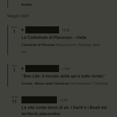
Bobbio
Maggio 2025
GIO
Segnalati
1 Maggio, 2025 14:30
-
15:30
1
La Cattedrale di Piacenza – visita
Cattedrale di Piacenza
Piazza Duomo, Piacenza, Italia
€10
GIO
Segnalati
1 Maggio, 2025 15:30
-
17:00
1
“Bee Life: il mondo della api a tutto tondo”
Kronos - Museo della Cattedrale
via Prevostura 7, Piacenza
DOM
11 Maggio, 2025 11:00
-
13:00
11
La vita come dono di sé: i Santi e i Beati del
territorio piacentino