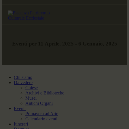
Eventi per 11 Aprile, 2025 - 6 Gennaio, 2025
Chi siamo
Da vedere
Chiese
Archivi e Biblioteche
Musei
Antichi Organi
Eventi
Primavera ad Arte
Calendario eventi
Itinerari