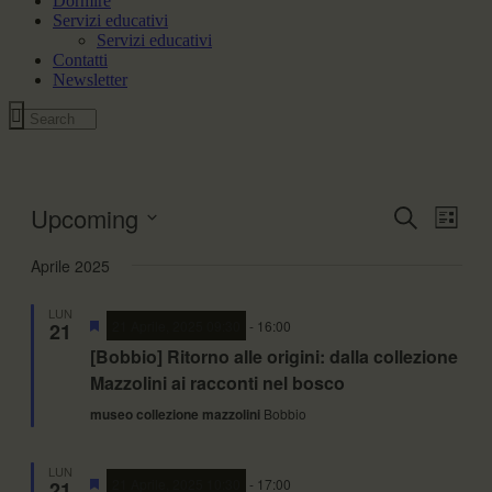
Dormire
Servizi educativi
Servizi educativi
Contatti
Newsletter
Upcoming
Eventi
Even
Cerca
Lista
Viste
Ricerca
Seleziona
Navi
la
Aprile 2025
e
data.
viste
LUN
Segnalati
21 Aprile, 2025 09:30
-
16:00
21
Navigazi
[Bobbio] Ritorno alle origini: dalla collezione
Mazzolini ai racconti nel bosco
museo collezione mazzolini
Bobbio
LUN
Segnalati
21 Aprile, 2025 10:30
-
17:00
21