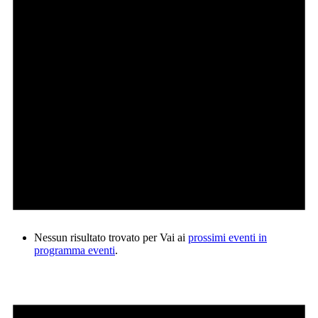
Nessun risultato trovato per Vai ai
prossimi eventi in
programma eventi
.