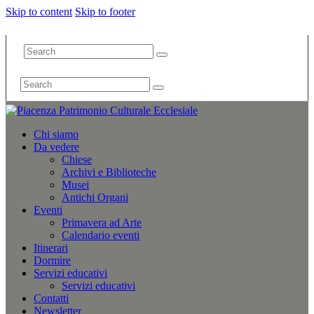
Skip to content
Skip to footer
Chi siamo
Da vedere
Chiese
Archivi e Biblioteche
Musei
Antichi Organi
Eventi
Primavera ad Arte
Calendario eventi
Itinerari
Dormire
Servizi educativi
Servizi educativi
Contatti
Newsletter