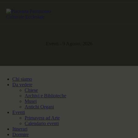
Eventi - 9 Agosto, 2026
Chi siamo
Da vedere
Chiese
Archivi e Biblioteche
Musei
Antichi Organi
Eventi
Primavera ad Arte
Calendario eventi
Itinerari
Dormire