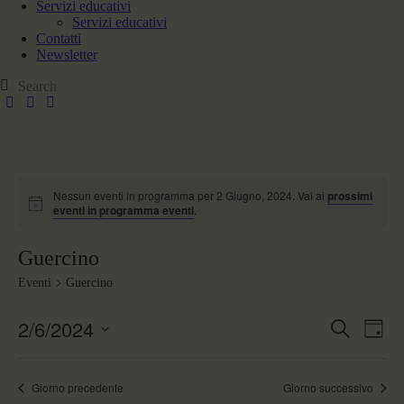
Servizi educativi
Servizi educativi
Contatti
Newsletter
Nessun eventi in programma per 2 Giugno, 2024. Vai ai
prossimi
eventi in programma eventi
.
Guercino
Eventi
Guercino
2/6/2024
E
E
C
G
v
v
e
S
i
e
e
r
e
o
n
n
c
l
r
Giorno precedente
Giorno successivo
t
t
a
e
n
i
o