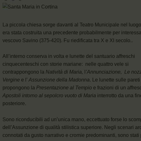
La piccola chiesa sorge davanti al Teatro Municipale nel luog
era stata costruita una precedente probabilmente per interess
vescovo Savino (375-420). Fu riedificata tra X e XI secolo..
All’interno conserva in volta e lunette del santuario affreschi
cinquecenteschi con storie mariane: nelle quattro vele si
contrappongono la
Natività di Maria,
l
’Annunciazione,
Le nozz
Vergine
e l’
Assunzione della Madonna
. Le lunette sulle pareti 
propongono la
Presentazione al Tempio
e frazioni di un affres
Apostoli intorno al sepolcro vuoto di Maria
interrotto da una fin
posteriore.
Sono riconducibili ad un’unica mano, eccettuato forse lo scom
dell’Assunzione di qualità stilistica superiore. Negli scenari arc
connotati da gusto narrativo e cromie predominanti, sono stati 