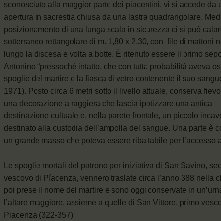
sconosciuto alla maggior parte dei piacentini, vi si accede da
apertura in sacrestia chiusa da una lastra quadrangolare. Medi
posizionamento di una lunga scala in sicurezza ci si può cala
sotterraneo rettangolare di m. 1,80 x 2,30, con file di mattoni n
lungo la discesa e volta a botte. È ritenuto essere il primo sepo
Antonino “pressoché intatto, che con tutta probabilità aveva osp
spoglie del martire e la fiasca di vetro contenente il suo sangu
1971). Posto circa 6 metri sotto il livello attuale, conserva fievol
una decorazione a raggiera che lascia ipotizzare una antica
destinazione cultuale e, nella parete frontale, un piccolo incav
destinato alla custodia dell’ampolla del sangue. Una parte è co
un grande masso che poteva essere ribaltabile per l’accesso a
Le spoglie mortali del patrono per iniziativa di San Savíno, s
vescovo di Píacenza, vennero traslate circa l’anno 388 nella 
poi prese il nome del martire e sono oggi conservate in un’urn
l’altare maggiore, assieme a quelle di San Vittore, primo vesc
Piacenza (322-357).