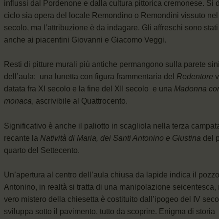
influssi dal Pordenone e dalla cultura pittorica cremonese. Si d
ciclo sia opera del locale Remondino o Remondini vissuto nel
secolo, ma l’attribuzione è da indagare. Gli affreschi sono stati r
anche ai piacentini Giovanni e Giacomo Veggi.
Resti di pitture murali più antiche permangono sulla parete sin
dell’aula: una lunetta con figura frammentaria del
Redentore
v
datata fra XI secolo e la fine del XII secolo e una
Madonna co
monaca
, ascrivibile al Quattrocento.
Significativo è anche il paliotto in scagliola nella terza campata
recante la
Natività di Maria, dei Santi Antonino e Giustina
del 
quarto del Settecento.
Un’apertura al centro dell’aula chiusa da lapide indica il pozzo
Antonino, in realtà si tratta di una manipolazione seicentesca, 
vero mistero della chiesetta è costituito dall’ipogeo del IV seco
sviluppa sotto il pavimento, tutto da scoprire. Enigma di storia